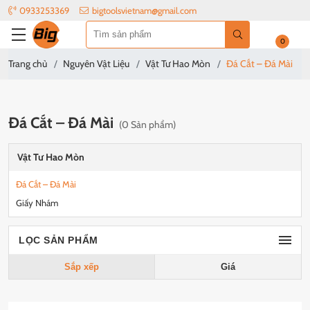
0933253369
bigtoolsvietnam@gmail.com
0
Trang chủ
Nguyên Vật Liệu
Vật Tư Hao Mòn
Đá Cắt – Đá Mài
Đá Cắt – Đá Mài
(0 Sản phẩm)
Vật Tư Hao Mòn
Đá Cắt – Đá Mài
Giấy Nhám
LỌC SẢN PHẨM
Sắp xếp
Giá