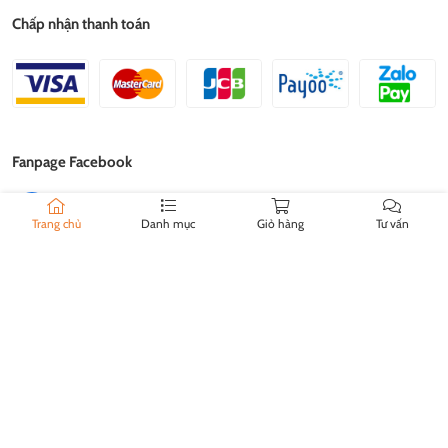
Chấp nhận thanh toán
Fanpage Facebook
Trang chủ
Danh mục
Giỏ hàng
Tư vấn
Địa chỉ kinh doanh
Số 32, Đường 4A, P. Bình Trị Đông B, Q. Bình Tân, Tp. HCM
0933253369
Địa chỉ cửa hàng
Số 32, Đường 4A, P. Bình Trị Đông B, Q. Bình Tân, Tp. HCM
0933253369