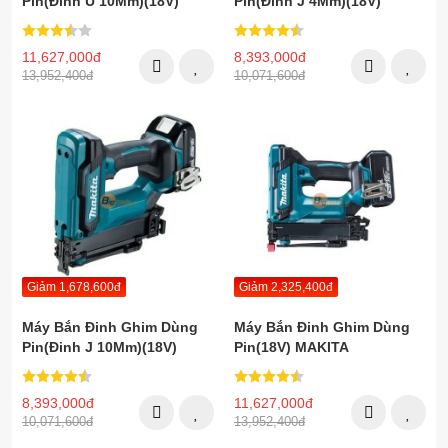
Pin(Đinh U 10Mm)(18V)
Pin(Đinh J 4Mm)(18V)
MAKITA DST121RFE
MAKITA DST421ZK
11,627,000đ
8,393,000đ
13,952,400đ
10,071,600đ
Giảm 1,678,600đ
Giảm 2,325,400đ
Máy Bắn Đinh Ghim Dùng
Máy Bắn Đinh Ghim Dùng
Pin(Đinh J 10Mm)(18V)
Pin(18V) MAKITA
MAKITA DST121ZK
DST421RFE
8,393,000đ
11,627,000đ
10,071,600đ
13,952,400đ