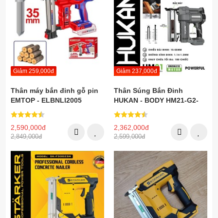
Giảm 259,000đ
Giảm 237,000đ
Thân máy bắn đinh gỗ pin
Thân Súng Bắn Đinh
EMTOP - ELBNLI2005
HUKAN - BODY HM21-G2-
SBD113BL
2,590,000đ
2,362,000đ
2,849,000đ
2,599,000đ