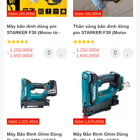
Giảm 200,000đ
Giảm 100,000đ
Máy bắn đinh dùng pin
Thân súng bắn đinh dùng
STARKER F30 (Motor từ -
pin STARKER F30 (Motor
Chưa kèm Pin sạc) - Tặng
Không chổi than)
kèm 500 đinh F30
1,250,000đ
1,250,000đ
1,650,000đ
1,650,000đ
Giảm 2,325,400đ
Giảm 1,678,600đ
Máy Bắn Đinh Ghim Dùng
Máy Bắn Đinh Ghim Dùng