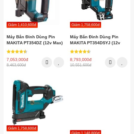
Giảm 1,410,600đ
Giảm 1,758,600đ
Máy Bắn Đinh Dùng Pin
Máy Bắn Đinh Dùng Pin
MAKITA PT354DZ (12v Max)
MAKITA PT354DSYJ (12v
Max)
7,053,000đ
8,793,000đ
8,463,600đ
10,551,600đ
Giảm 1,758,600đ
Giảm 1,148,800đ