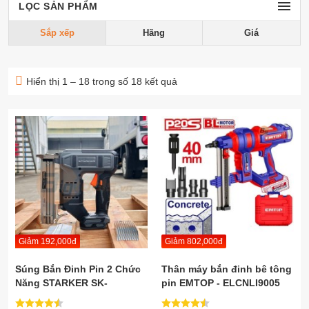
LỌC SẢN PHẨM
Sắp xếp
Hãng
Giá
Hiển thị 1 – 18 trong số 18 kết quả
Giảm 192,000đ
Giảm 802,000đ
Súng Bắn Đinh Pin 2 Chức
Thân máy bắn đinh bê tông
Năng STARKER SK-
pin EMTOP - ELCNLI9005
F30/422J