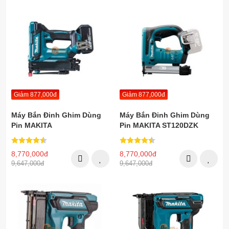
Giảm 877,000đ
Giảm 877,000đ
Máy Bắn Đinh Ghim Dùng
Máy Bắn Đinh Ghim Dùng
Pin MAKITA
Pin MAKITA ST120DZK
DST421RFE(14.4v)
(14.4v)
8,770,000đ
8,770,000đ
9,647,000đ
9,647,000đ