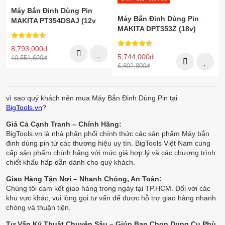
Máy Bắn Đinh Dùng Pin
Máy Bắn Đinh Dùng Pin
MAKITA PT354DSAJ (12v
MAKITA DPT353Z (18v)
Max)
8,793,000đ
5,744,000đ
10,551,600đ
6,892,800đ
vì sao quý khách nên mua Máy Bắn Đinh Dùng Pin tại
BigTools.vn
?
Giá Cả Cạnh Tranh – Chính Hãng:
BigTools.vn là nhà phân phối chính thức các sản phẩm Máy bắn
đinh dùng pin từ các thương hiệu uy tín. BigTools Việt Nam cung
cấp sản phẩm chính hãng với mức giá hợp lý và các chương trình
chiết khấu hấp dẫn dành cho quý khách.
Giao Hàng Tận Nơi – Nhanh Chóng, An Toàn:
Chúng tôi cam kết giao hàng trong ngày tại TP.HCM. Đối với các
khu vực khác, vui lòng gọi tư vấn để được hỗ trợ giao hàng nhanh
chóng và thuận tiện.
Tư Vấn Kỹ Thuật Chuyên Sâu – Giúp Bạn Chọn Dụng Cụ Phù