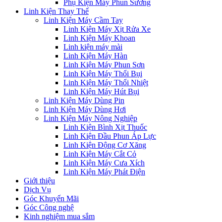
Phụ Kiện Máy Phun Sương
Linh Kiện Thay Thế
Linh Kiện Máy Cầm Tay
Linh Kiện Máy Xịt Rửa Xe
Linh Kiện Máy Khoan
Linh kiện máy mài
Linh Kiện Máy Hàn
Linh Kiện Máy Phun Sơn
Linh Kiện Máy Thổi Bụi
Linh Kiện Máy Thổi Nhiệt
Linh Kiện Máy Hút Bụi
Linh Kiện Máy Dùng Pin
Linh Kiện Máy Dùng Hơi
Linh Kiện Máy Nông Nghiệp
Linh Kiện Bình Xịt Thuốc
Linh Kiện Đầu Phun Áp Lực
Linh Kiện Động Cơ Xăng
Linh Kiện Máy Cắt Cỏ
Linh Kiện Máy Cưa Xích
Linh Kiện Máy Phát Điện
Giới thiệu
Dịch Vụ
Góc Khuyến Mãi
Góc Công nghệ
Kinh nghiệm mua sắm