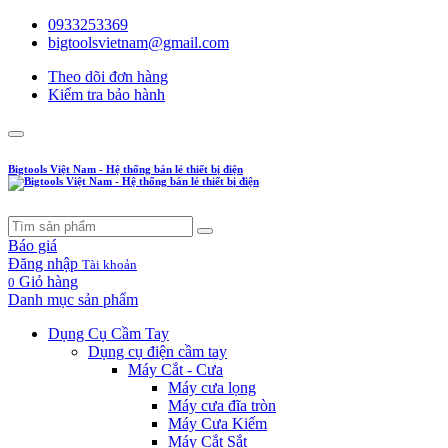
0933253369
bigtoolsvietnam@gmail.com
Theo dõi đơn hàng
Kiểm tra bảo hành
Bigtools Việt Nam - Hệ thống bán lẻ thiết bị điện
Báo giá
Đăng nhập
Tài khoản
Giỏ hàng
0
Danh mục sản phẩm
Dụng Cụ Cầm Tay
Dụng cụ điện cầm tay
Máy Cắt - Cưa
Máy cưa lọng
Máy cưa đĩa tròn
Máy Cưa Kiếm
Máy Cắt Sắt