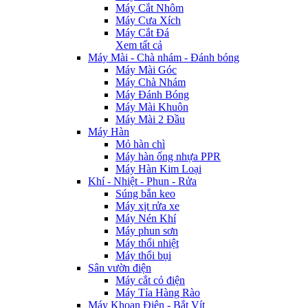
Máy Cắt Nhôm
Máy Cưa Xích
Máy Cắt Đá
Xem tất cả
Máy Mài - Chà nhám - Đánh bóng
Máy Mài Góc
Máy Chà Nhám
Máy Đánh Bóng
Máy Mài Khuôn
Máy Mài 2 Đầu
Máy Hàn
Mỏ hàn chì
Máy hàn ống nhựa PPR
Máy Hàn Kim Loại
Khí - Nhiệt - Phun - Rửa
Súng bắn keo
Máy xịt rửa xe
Máy Nén Khí
Máy phun sơn
Máy thổi nhiệt
Máy thổi bụi
Sân vườn điện
Máy cắt cỏ điện
Máy Tỉa Hàng Rào
Máy Khoan Điện - Bắt Vít