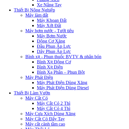
Xe Nâng Tay
Thiết Bị Nông Nghiệp
Máy làm đất
Máy Khoan Đất
Máy Xới Đất
Máy bơm nước - Tưới tiêu
Máy Bơm Nước
Động Cơ Xăng
Đầu Phun Áp Lực
Dây Phun Áp Lực
Bình xịt - Phun thuốc BVTV & phân bón
Bình Xịt Động Cơ
Bình Xịt Điện
Bình Xạ Phân – Phun Bột
Máy Phát Điện
Máy Phát Điện Dùng Xăng
Máy Phát Điện Dùng Diesel
Thiết Bị Làm Vườn
Máy Cắt Cỏ
Máy Cắt Cỏ 2 Thì
Máy Cắt Cỏ 4 Thì
Máy Cưa Xích Dùng Xăng
Máy Cắt Cỏ Đẩy Tay
Máy cắt cành tầm cao