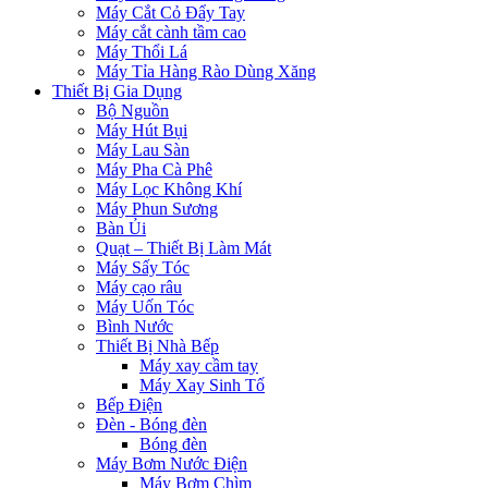
Máy Cắt Cỏ Đẩy Tay
Máy cắt cành tầm cao
Máy Thổi Lá
Máy Tỉa Hàng Rào Dùng Xăng
Thiết Bị Gia Dụng
Bộ Nguồn
Máy Hút Bụi
Máy Lau Sàn
Máy Pha Cà Phê
Máy Lọc Không Khí
Máy Phun Sương
Bàn Ủi
Quạt – Thiết Bị Làm Mát
Máy Sấy Tóc
Máy cạo râu
Máy Uốn Tóc
Bình Nước
Thiết Bị Nhà Bếp
Máy xay cầm tay
Máy Xay Sinh Tố
Bếp Điện
Đèn - Bóng đèn
Bóng đèn
Máy Bơm Nước Điện
Máy Bơm Chìm