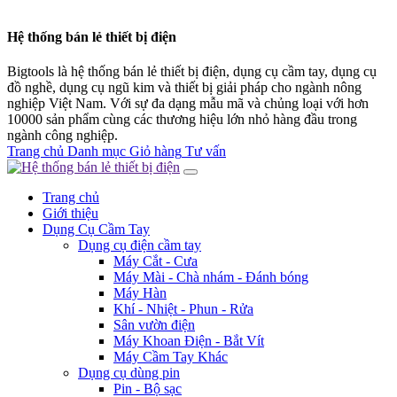
Hệ thống bán lẻ thiết bị điện
Bigtools là hệ thống bán lẻ thiết bị điện, dụng cụ cầm tay, dụng cụ
đồ nghề, dụng cụ ngũ kim và thiết bị giải pháp cho ngành nông
nghiệp Việt Nam. Với sự đa dạng mẫu mã và chủng loại với hơn
10000 sản phẩm cùng các thương hiệu lớn nhỏ hàng đầu trong
ngành công nghiệp.
Trang chủ
Danh mục
Giỏ hàng
Tư vấn
Trang chủ
Giới thiệu
Dụng Cụ Cầm Tay
Dụng cụ điện cầm tay
Máy Cắt - Cưa
Máy Mài - Chà nhám - Đánh bóng
Máy Hàn
Khí - Nhiệt - Phun - Rửa
Sân vườn điện
Máy Khoan Điện - Bắt Vít
Máy Cầm Tay Khác
Dụng cụ dùng pin
Pin - Bộ sạc