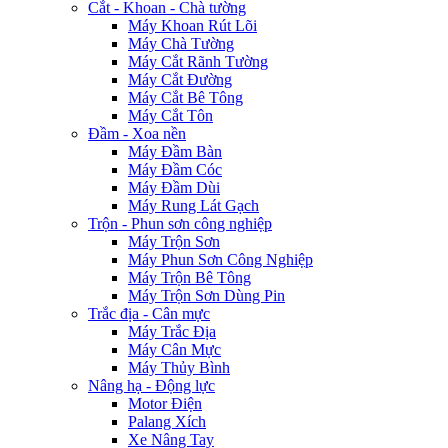
Cắt - Khoan - Chà tường
Máy Khoan Rút Lõi
Máy Chà Tường
Máy Cắt Rãnh Tường
Máy Cắt Đường
Máy Cắt Bê Tông
Máy Cắt Tôn
Đầm - Xoa nền
Máy Đầm Bàn
Máy Đầm Cóc
Máy Đầm Dùi
Máy Rung Lát Gạch
Trộn - Phun sơn công nghiệp
Máy Trộn Sơn
Máy Phun Sơn Công Nghiệp
Máy Trộn Bê Tông
Máy Trộn Sơn Dùng Pin
Trắc địa - Cân mực
Máy Trắc Địa
Máy Cân Mực
Máy Thủy Bình
Nâng hạ - Động lực
Motor Điện
Palang Xích
Xe Nâng Tay