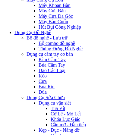
Máy Khoan Bàn
Máy Cưa Bàn
Máy Cưa Đa Góc
Máy Bào Cuốn
Hút Bụi Công Nghiệp
Dụng Cụ Đồ Nghề
Bộ đồ nghề - Lưu trữ
Bộ combo đồ nghề
Thùng Đựng Đồ Nghề
Dụng cụ cầm tay cơ bản
Kìm Cầm Tay
Búa Cầm Tay
Dao Các Loại
Kéo
Cưa
Búa Rìu
Dũa
Dụng Cụ Sửa Chữa
Dụng cụ vặn siết
Tua Vít
Cờ Lê - Mỏ Lết
Khóa Lục Giác
Cần mở - Đầu tiếp
Kẹp - Đục - Nâng đỡ