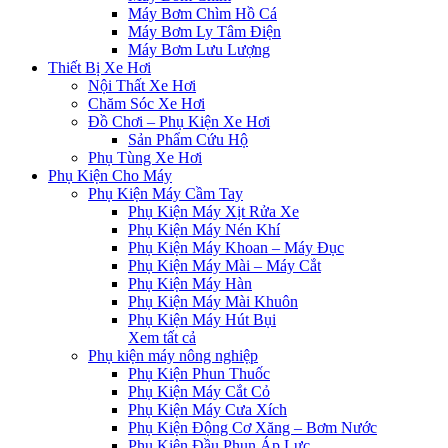
Máy Bơm Chìm Hồ Cá
Máy Bơm Ly Tâm Điện
Máy Bơm Lưu Lượng
Thiết Bị Xe Hơi
Nội Thất Xe Hơi
Chăm Sóc Xe Hơi
Đồ Chơi – Phụ Kiện Xe Hơi
Sản Phẩm Cứu Hộ
Phụ Tùng Xe Hơi
Phụ Kiện Cho Máy
Phụ Kiện Máy Cầm Tay
Phụ Kiện Máy Xịt Rửa Xe
Phụ Kiện Máy Nén Khí
Phụ Kiện Máy Khoan – Máy Đục
Phụ Kiện Máy Mài – Máy Cắt
Phụ Kiện Máy Hàn
Phụ Kiện Máy Mài Khuôn
Phụ Kiện Máy Hút Bụi
Xem tất cả
Phụ kiện máy nông nghiệp
Phụ Kiện Phun Thuốc
Phụ Kiện Máy Cắt Cỏ
Phụ Kiện Máy Cưa Xích
Phụ Kiện Động Cơ Xăng – Bơm Nước
Phụ Kiện Đầu Phun Áp Lực