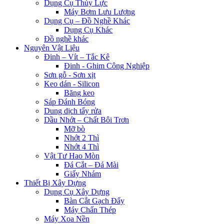
Dụng Cụ Thủy Lực
Máy Bơm Lưu Lượng
Dụng Cụ – Đồ Nghề Khác
Dụng Cụ Khác
Đồ nghề khác
Nguyên Vật Liệu
Đinh – Vít – Tắc Kê
Đinh - Ghim Công Nghiệp
Sơn gỗ - Sơn xịt
Keo dán - Silicon
Băng keo
Sáp Đánh Bóng
Dung dịch tẩy rửa
Dầu Nhớt – Chất Bôi Trơn
Mỡ bò
Nhớt 2 Thì
Nhớt 4 Thì
Vật Tư Hao Mòn
Đá Cắt – Đá Mài
Giấy Nhám
Thiết Bị Xây Dựng
Dụng Cụ Xây Dựng
Bàn Cắt Gạch Đẩy
Máy Chấn Thép
Máy Xoa Nền