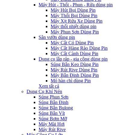
Máy Hút - Thổi - Phun - Rửa dùng pin
Máy Hút Bụi Dùng Pin
Máy Thổi Bụi Dùng Pin
Máy Xịt Rửa Xe Dùng Pin
Máy thổi nhiệt dùng pin
Máy Phun Sơn Dùng Pin
Sân vườn dùng pin
Máy Cắt Cỏ Dùng Pin
Máy Cắt Hàng Rào Dùng Pin
Máy Cắt Cành Dùng Pin
Dụng cụ lắp ráp - gia công dùng pin
Súng Bắn Keo Dùng Pin
Máy Rút Rive Dùng Pin
Máy Bắn Đinh Dùng Pin
Mỏ hàn chì dùng Pin
Xem tất cả
Dụng Cụ Khí Nén
Súng Phun Sơn
Súng Bắn Đinh
Súng Bắn Bulong
Súng Bắn Vít
Súng Bơm Mỡ
Máy Mài Hơi
Máy Rút Rive
Máy Công Cụ Lớn