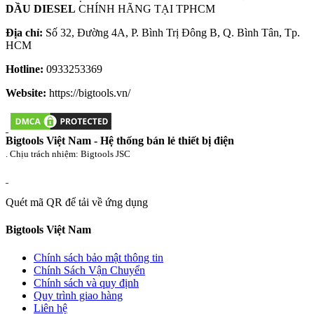
DẦU DIESEL
CHÍNH HÃNG TẠI TPHCM
Địa chỉ:
Số 32, Đường 4A, P. Bình Trị Đông B, Q. Bình Tân, Tp.
HCM
Hotline:
0933253369
Website:
https://bigtools.vn/
Bigtools Việt Nam - Hệ thống bán lẻ thiết bị điện
. Chịu trách nhiệm: Bigtools JSC
Quét mã QR để tải về ứng dụng
Bigtools Việt Nam
Chính sách bảo mật thông tin
Chính Sách Vận Chuyển
Chính sách và quy định
Quy trình giao hàng
Liên hệ