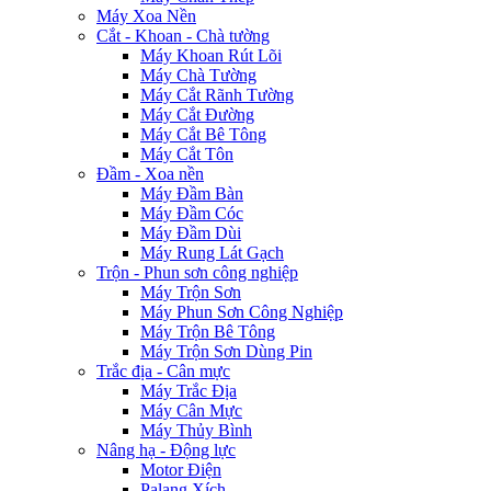
Máy Xoa Nền
Cắt - Khoan - Chà tường
Máy Khoan Rút Lõi
Máy Chà Tường
Máy Cắt Rãnh Tường
Máy Cắt Đường
Máy Cắt Bê Tông
Máy Cắt Tôn
Đầm - Xoa nền
Máy Đầm Bàn
Máy Đầm Cóc
Máy Đầm Dùi
Máy Rung Lát Gạch
Trộn - Phun sơn công nghiệp
Máy Trộn Sơn
Máy Phun Sơn Công Nghiệp
Máy Trộn Bê Tông
Máy Trộn Sơn Dùng Pin
Trắc địa - Cân mực
Máy Trắc Địa
Máy Cân Mực
Máy Thủy Bình
Nâng hạ - Động lực
Motor Điện
Palang Xích