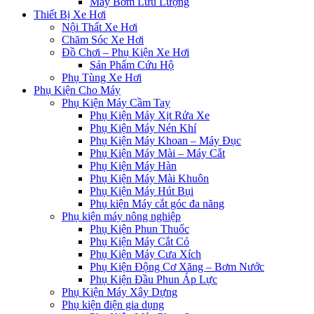
Máy Bơm Lưu Lượng
Thiết Bị Xe Hơi
Nội Thất Xe Hơi
Chăm Sóc Xe Hơi
Đồ Chơi – Phụ Kiện Xe Hơi
Sản Phẩm Cứu Hộ
Phụ Tùng Xe Hơi
Phụ Kiện Cho Máy
Phụ Kiện Máy Cầm Tay
Phụ Kiện Máy Xịt Rửa Xe
Phụ Kiện Máy Nén Khí
Phụ Kiện Máy Khoan – Máy Đục
Phụ Kiện Máy Mài – Máy Cắt
Phụ Kiện Máy Hàn
Phụ Kiện Máy Mài Khuôn
Phụ Kiện Máy Hút Bụi
Phụ kiện Máy cắt góc đa năng
Phụ kiện máy nông nghiệp
Phụ Kiện Phun Thuốc
Phụ Kiện Máy Cắt Cỏ
Phụ Kiện Máy Cưa Xích
Phụ Kiện Động Cơ Xăng – Bơm Nước
Phụ Kiện Đầu Phun Áp Lực
Phụ Kiện Máy Xây Dựng
Phụ kiện điện gia dụng