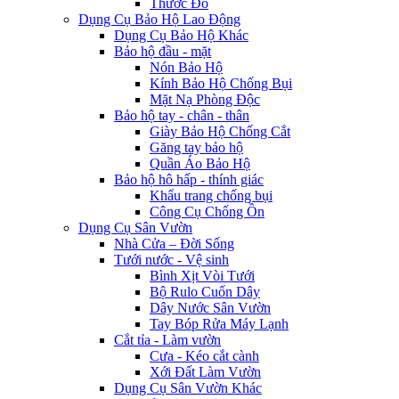
Thước Đo
Dụng Cụ Bảo Hộ Lao Động
Dụng Cụ Bảo Hộ Khác
Bảo hộ đầu - mặt
Nón Bảo Hộ
Kính Bảo Hộ Chống Bụi
Mặt Nạ Phòng Độc
Bảo hộ tay - chân - thân
Giày Bảo Hộ Chống Cắt
Găng tay bảo hộ
Quần Áo Bảo Hộ
Bảo hộ hô hấp - thính giác
Khẩu trang chống bụi
Công Cụ Chống Ồn
Dụng Cụ Sân Vườn
Nhà Cửa – Đời Sống
Tưới nước - Vệ sinh
Bình Xịt Vòi Tưới
Bộ Rulo Cuốn Dây
Dây Nước Sân Vườn
Tay Bóp Rửa Máy Lạnh
Cắt tỉa - Làm vườn
Cưa - Kéo cắt cành
Xới Đất Làm Vườn
Dụng Cụ Sân Vườn Khác