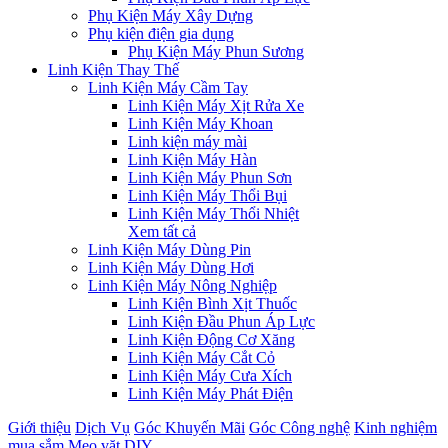
Phụ Kiện Máy Xây Dựng
Phụ kiện điện gia dụng
Phụ Kiện Máy Phun Sương
Linh Kiện Thay Thế
Linh Kiện Máy Cầm Tay
Linh Kiện Máy Xịt Rửa Xe
Linh Kiện Máy Khoan
Linh kiện máy mài
Linh Kiện Máy Hàn
Linh Kiện Máy Phun Sơn
Linh Kiện Máy Thổi Bụi
Linh Kiện Máy Thổi Nhiệt
Xem tất cả
Linh Kiện Máy Dùng Pin
Linh Kiện Máy Dùng Hơi
Linh Kiện Máy Nông Nghiệp
Linh Kiện Bình Xịt Thuốc
Linh Kiện Đầu Phun Áp Lực
Linh Kiện Động Cơ Xăng
Linh Kiện Máy Cắt Cỏ
Linh Kiện Máy Cưa Xích
Linh Kiện Máy Phát Điện
Giới thiệu
Dịch Vụ
Góc Khuyến Mãi
Góc Công nghệ
Kinh nghiệm
mua sắm
Mẹo vặt DIY