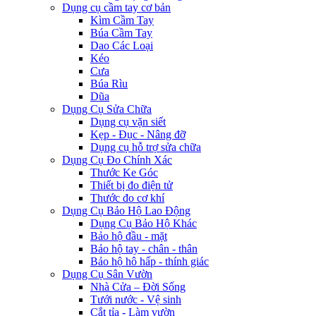
Dụng cụ cầm tay cơ bản
Kìm Cầm Tay
Búa Cầm Tay
Dao Các Loại
Kéo
Cưa
Búa Rìu
Dũa
Dụng Cụ Sửa Chữa
Dụng cụ vặn siết
Kẹp - Đục - Nâng đỡ
Dụng cụ hỗ trợ sửa chữa
Dụng Cụ Đo Chính Xác
Thước Ke Góc
Thiết bị đo điện tử
Thước đo cơ khí
Dụng Cụ Bảo Hộ Lao Động
Dụng Cụ Bảo Hộ Khác
Bảo hộ đầu - mặt
Bảo hộ tay - chân - thân
Bảo hộ hô hấp - thính giác
Dụng Cụ Sân Vườn
Nhà Cửa – Đời Sống
Tưới nước - Vệ sinh
Cắt tỉa - Làm vườn