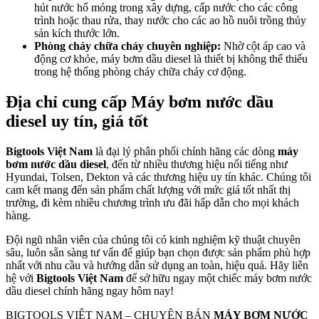
hút nước hố móng trong xây dựng, cấp nước cho các công
trình hoặc thau rửa, thay nước cho các ao hồ nuôi trồng thủy
sản kích thước lớn.
Phòng cháy chữa cháy chuyên nghiệp:
Nhờ cột áp cao và
động cơ khỏe, máy bơm dầu diesel là thiết bị không thể thiếu
trong hệ thống phòng cháy chữa cháy cơ động.
Địa chỉ cung cấp Máy bơm nước dầu
diesel uy tín, giá tốt
Bigtools Việt Nam
là đại lý phân phối chính hãng các dòng
máy
bơm nước dầu diesel
, đến từ nhiều thương hiệu nổi tiếng như
Hyundai, Tolsen, Dekton và các thương hiệu uy tín khác. Chúng tôi
cam kết mang đến sản phẩm chất lượng với mức giá tốt nhất thị
trường, đi kèm nhiều chương trình ưu đãi hấp dẫn cho mọi khách
hàng.
Đội ngũ nhân viên của chúng tôi có kinh nghiệm kỹ thuật chuyên
sâu, luôn sẵn sàng tư vấn để giúp bạn chọn được sản phẩm phù hợp
nhất với nhu cầu và hướng dẫn sử dụng an toàn, hiệu quả. Hãy liên
hệ với
Bigtools Việt Nam
để sở hữu ngay một chiếc máy bơm nước
dầu diesel chính hãng ngay hôm nay!
BIGTOOLS VIỆT NAM – CHUYÊN BÁN
MÁY BƠM NƯỚC