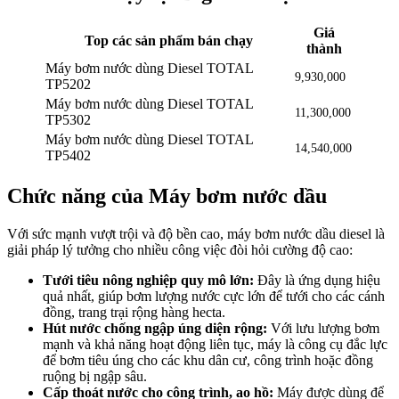
Giá
Top các sản phẩm bán chạy
thành
Máy bơm nước dùng Diesel TOTAL
9,930,000
TP5202
Máy bơm nước dùng Diesel TOTAL
11,300,000
TP5302
Máy bơm nước dùng Diesel TOTAL
14,540,000
TP5402
Chức năng của Máy bơm nước dầu
Với sức mạnh vượt trội và độ bền cao, máy bơm nước dầu diesel là
giải pháp lý tưởng cho nhiều công việc đòi hỏi cường độ cao:
Tưới tiêu nông nghiệp quy mô lớn:
Đây là ứng dụng hiệu
quả nhất, giúp bơm lượng nước cực lớn để tưới cho các cánh
đồng, trang trại rộng hàng hecta.
Hút nước chống ngập úng diện rộng:
Với lưu lượng bơm
mạnh và khả năng hoạt động liên tục, máy là công cụ đắc lực
để bơm tiêu úng cho các khu dân cư, công trình hoặc đồng
ruộng bị ngập sâu.
Cấp thoát nước cho công trình, ao hồ:
Máy được dùng để