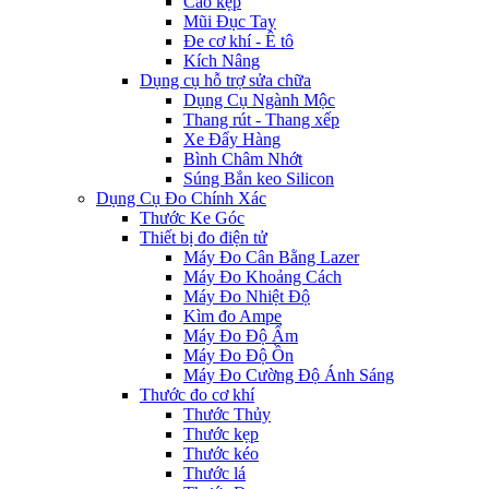
Cảo kẹp
Mũi Đục Tay
Đe cơ khí - Ê tô
Kích Nâng
Dụng cụ hỗ trợ sửa chữa
Dụng Cụ Ngành Mộc
Thang rút - Thang xếp
Xe Đẩy Hàng
Bình Châm Nhớt
Súng Bắn keo Silicon
Dụng Cụ Đo Chính Xác
Thước Ke Góc
Thiết bị đo điện tử
Máy Đo Cân Bằng Lazer
Máy Đo Khoảng Cách
Máy Đo Nhiệt Độ
Kìm đo Ampe
Máy Đo Độ Ẩm
Máy Đo Độ Ồn
Máy Đo Cường Độ Ánh Sáng
Thước đo cơ khí
Thước Thủy
Thước kẹp
Thước kéo
Thước lá