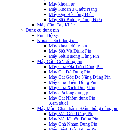
Máy khoan từ
Máy Khoan 3 Chức Năng
Máy Đục Bê Tông Điện
Máy Siết Bulong Dùng Điện
Máy Cầm Tay Khác
Dụng cụ dùng pin
Pin - Bộ sạc
Khoan - Siết dùng pin
Máy khoan dùng pin
Máy Siết Vít Dùng Pin
Máy Siết Bulong Dùng Pin
Máy Cắt - Cưa dùng pin
Máy Cưa Đĩa Tròn Dùng Pin
Máy Cắt Đá Dùng Pin
Máy Cắt Góc Đa Năng Dùng Pin
Máy Cưa Kiếm Dùng Pin
Máy Cưa Xích Dùng Pin
Máy cưa lọng dùng pin
Máy Cắt Nhôm dùng Pin
Xem tất cả
Máy Mài - Chà nhám - Đánh bóng dùng pin
Máy Mài Góc Dùng Pin
Máy Mài Khuôn Dùng Pin
Máy Chà Nhám Dùng Pin
Máy Đánh Bóng dùng Pin