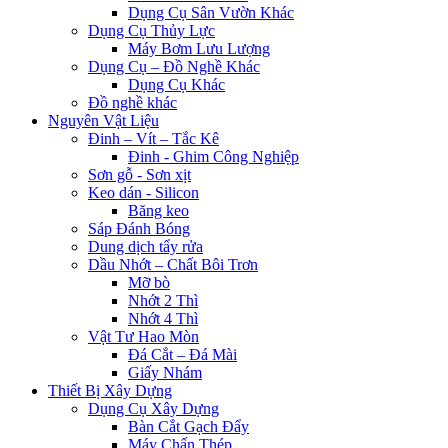
Dụng Cụ Sân Vườn Khác
Dụng Cụ Thủy Lực
Máy Bơm Lưu Lượng
Dụng Cụ – Đồ Nghề Khác
Dụng Cụ Khác
Đồ nghề khác
Nguyên Vật Liệu
Đinh – Vít – Tắc Kê
Đinh - Ghim Công Nghiệp
Sơn gỗ - Sơn xịt
Keo dán - Silicon
Băng keo
Sáp Đánh Bóng
Dung dịch tẩy rửa
Dầu Nhớt – Chất Bôi Trơn
Mỡ bò
Nhớt 2 Thì
Nhớt 4 Thì
Vật Tư Hao Mòn
Đá Cắt – Đá Mài
Giấy Nhám
Thiết Bị Xây Dựng
Dụng Cụ Xây Dựng
Bàn Cắt Gạch Đẩy
Máy Chấn Thép