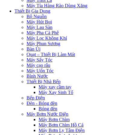
Máy Thổi Lá
Máy Tỉa Hàng Rào Dùng Xăng
Thiết Bị Gia Dụng
Bộ Nguồn
Máy Hút Bụi
Máy Lau Sàn
Máy Pha Cà Phê
Máy Lọc Không Khí
Máy Phun Sương
Bàn Ủi
Quạt – Thiết Bị Làm Mát
Máy Sấy Tóc
Máy cạo râu
Máy Uốn Tóc
Bình Nước
Thiết Bị Nhà Bếp
Máy xay cầm tay
Máy Xay Sinh Tố
Bếp Điện
Đèn - Bóng đèn
Bóng đèn
Máy Bơm Nước Điện
Máy Bơm Chìm
Máy Bơm Chìm Hồ Cá
Máy Bơm Ly Tâm Điện