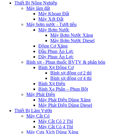
Thiết Bị Nông Nghiệp
Máy làm đất
Máy Khoan Đất
Máy Xới Đất
Máy bơm nước - Tưới tiêu
Máy Bơm Nước
Máy Bơm Nước Xăng
Máy Bơm Nước Diesel
Động Cơ Xăng
Đầu Phun Áp Lực
Dây Phun Áp Lực
Bình xịt - Phun thuốc BVTV & phân bón
Bình Xịt Động Cơ
Bình xịt động cơ 2 thì
Bình xịt động cơ 4 thì
Bình Xịt Điện
Bình Xạ Phân – Phun Bột
Máy Phát Điện
Máy Phát Điện Dùng Xăng
Máy Phát Điện Dùng Diesel
Thiết Bị Làm Vườn
Máy Cắt Cỏ
Máy Cắt Cỏ 2 Thì
Máy Cắt Cỏ 4 Thì
Máy Cưa Xích Dùng Xăng