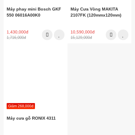
Máy phay mini Bosch GKF
Máy Cưa Vòng MAKITA
550 06016A00K0
2107FK (120mmx120mm)
1,430,000đ
10,590,000đ
1,716,000đ
15,129,000đ
Giảm 268,000đ
Máy cưa gỗ RONIX 4311