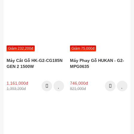
Giảm 232,200đ
Giảm 75,000đ
Máy Cắt Gỗ HK-G2-CG185N
Máy Phay Gỗ HUKAN - G2-
GEN 2 1500W
MPG0635
1,161,000đ
746,000đ
1,393,200đ
821,000đ