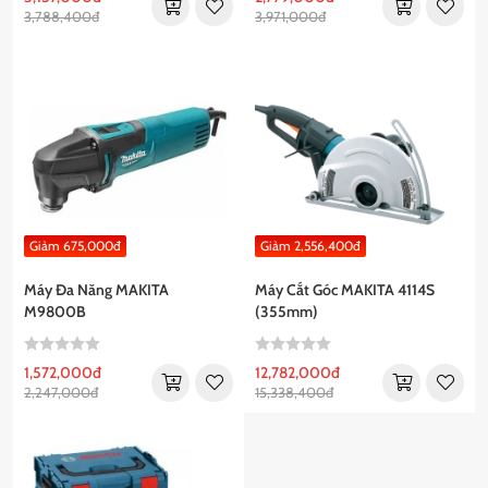
3,788,400đ
3,971,000đ
Giảm 675,000đ
Giảm 2,556,400đ
Máy Đa Năng MAKITA
Máy Cắt Góc MAKITA 4114S
M9800B
(355mm)
1,572,000đ
12,782,000đ
2,247,000đ
15,338,400đ