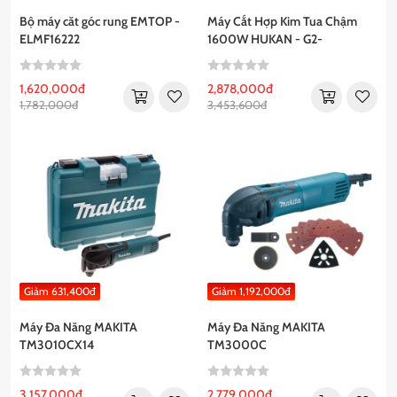
Bộ máy căt góc rung EMTOP -
Máy Cắt Hợp Kim Tua Chậm
ELMF16222
1600W HUKAN - G2-
CHK140MM
1,620,000đ
2,878,000đ
1,782,000đ
3,453,600đ
Giảm 631,400đ
Giảm 1,192,000đ
Máy Đa Năng MAKITA
Máy Đa Năng MAKITA
TM3010CX14
TM3000C
3,157,000đ
2,779,000đ