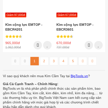
Giảm 97,000đ
Giảm 67,000đ
Kìm cộng lực EMTOP -
Kìm cộng lực EMTOP -
EBCR4201
EBCR3601
965,000đ
670,000đ
1,062,000đ
737,000đ
1
2
3
4
5
Vì sao quý khách nên mua Kìm Cầm Tay tại
BigTools.vn
?
Giá Cả Cạnh Tranh – Chính Hãng:
BigTools.vn là nhà phân phối chính thức các sản phẩm kìm, bao
gồm Kìm Cầm Tay, kìm cắt, kìm điện, kìm nhổ, kìm đa năng,… từ
các thương hiệu uy tín. BigTools Việt Nam cam kết cung cấp sản
phẩm chính hãng với mức giá hợp lý và các chương trình chiết
khấu hấp dẫn dành cho quý khách.