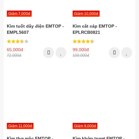
Giảm 7,000đ
Giảm 10,000đ
Kìm tuốt dây điện EMTOP -
Kìm cắt cáp EMTOP -
EMPL5607
EPLRCB0821
65,000đ
99,000đ
72,000đ
109,000đ
Giảm 11,000đ
Giảm 9,000đ
Kìm thợ mộc EMTOP -
Kìm khớp trượt EMTOP -