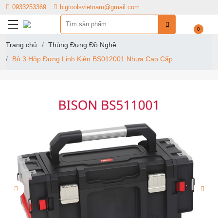
0933253369
bigtoolsvietnam@gmail.com
0
Trang chủ
Thùng Đựng Đồ Nghề
Bộ 3 Hộp Đựng Linh Kiện BS012001 Nhựa Cao Cấp