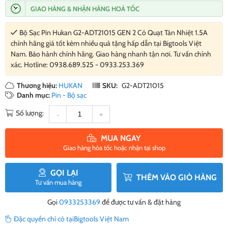
GIAO HÀNG & NHẬN HÀNG HOẢ TỐC
Bộ Sạc Pin Hukan G2-ADT21015 GEN 2 Có Quạt Tản Nhiệt 1.5A
chính hãng giá tốt kèm nhiều quà tặng hấp dẫn tại Bigtools Việt
Nam. Bảo hành chính hãng. Giao hàng nhanh tận nơi. Tư vấn chính
xác. Hotline: 0938.689.525 - 0933.253.369
Thương hiệu:
HUKAN
SKU:
G2-ADT21015
Danh mục:
Pin - Bộ sạc
Số lượng:
-
+
MUA NGAY
Giao hàng hỏa tốc hoặc nhận tại shop
GỌI LẠI
THÊM VÀO GIỎ HÀNG
Tư vấn mua hàng
Gọi
0933253369
để được tư vấn & đặt hàng
Đặc quyền chỉ có tại
Bigtools Việt Nam