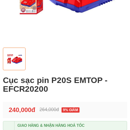
Cục sạc pin P20S EMTOP -
EFCR20200
240,000đ
264,000đ
9% GIẢM
GIAO HÀNG & NHẬN HÀNG HOẢ TỐC