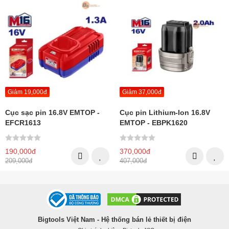
Giảm 19,000đ
Giảm 37,000đ
Cục sạc pin 16.8V EMTOP -
Cục pin Lithium-Ion 16.8V
EFCR1613
EMTOP - EBPK1620
190,000đ
370,000đ
209,000đ
407,000đ
Bigtools Việt Nam - Hệ thống bán lẻ thiết bị điện