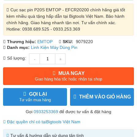
Cục sạc pin P20S EMTOP - EFCR20200 chính hãng giá tốt
kèm nhiều quà tặng hấp dẫn tại Bigtools Việt Nam. Bảo hành
chính hãng. Giao hàng nhanh tận nơi. Tư vấn chính xác.
Hotline: 0938.689.525 - 0933.253.369
Thương hiệu:
EMTOP
SKU:
9079220
Danh mục:
Linh Kiện Máy Dùng Pin
Số lượng:
-
+
MUA NGAY
Giao hàng hỏa tốc hoặc nhận tại shop
GỌI LẠI
THÊM VÀO GIỎ HÀNG
Tư vấn mua hàng
Gọi
0933253369
để được tư vấn & đặt hàng
Đặc quyền chỉ có tại
Bigtools Việt Nam
Tư vấn & hướng dẫn sử dụng tận tình