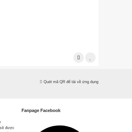
Giảm 54,400đ
Dây Rửa Xe Áp
272,000đ
326,400đ
Quét mã QR để tải về ứng dụng
Fanpage Facebook
u
 sẽ được