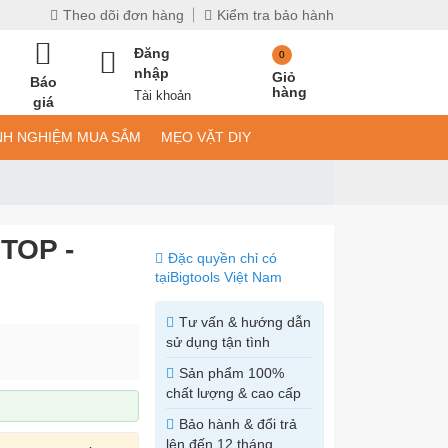
Theo dõi đơn hàng
Kiểm tra bảo hành
Đăng
0
nhập
Giỏ
Báo
hàng
Tài khoản
giá
NH NGHIỆM MUA SẮM
MẸO VẶT DIY
MTOP -
Đặc quyền chỉ có
tại
Bigtools Việt Nam
Tư vấn & hướng dẫn
sử dụng tận tình
Sản phẩm 100%
chất lượng & cao cấp
Bảo hành & đổi trả
lên đến 12 tháng