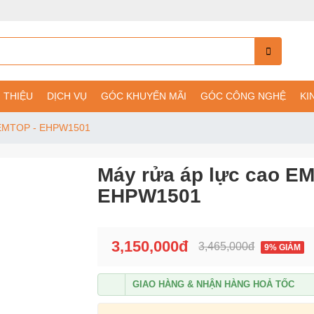
I THIỆU
DỊCH VỤ
GÓC KHUYẾN MÃI
GÓC CÔNG NGHỆ
KI
o EMTOP - EHPW1501
Máy rửa áp lực cao E
EHPW1501
3,150,000đ
3,465,000đ
9% GIẢM
GIAO HÀNG & NHẬN HÀNG HOẢ TỐC