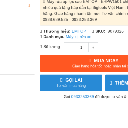
Máy rửa áp lực cao EMTOP - EHPW1501 chín
nhiều quà tặng hấp dẫn tại Bigtools Việt Nam.
hãng. Giao hàng nhanh tận nơi. Tư vấn chính x
0938.689.525 - 0933.253.369
Thương hiệu:
EMTOP
SKU:
9079326
Danh mục:
Máy xịt rửa xe
Số lượng:
-
+
MUA NGAY
Giao hàng hỏa tốc hoặc nhận tại
GỌI LẠI
THÊM
Tư vấn mua hàng
Gọi
0933253369
để được tư vấn & 