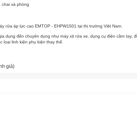
1 chai xà phòng
Máy rửa áp lực cao EMTOP - EHPW1501 tại thị trường Việt Nam.
gia dụng đến chuyên dụng như máy xịt rửa xe, dụng cụ điện cầm tay, đ
 loại linh kiện phụ kiện thay thế.
rs
ars
nh giá)